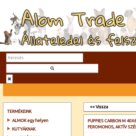
Alom Trade
Állateledel és fels
<< Vissza
TERMÉKEINK
ALMOK egy helyen
PUPPIES CARBON M 40X
FEROMONOS, AKTÍV SZÉ
KUTYÁKNAK