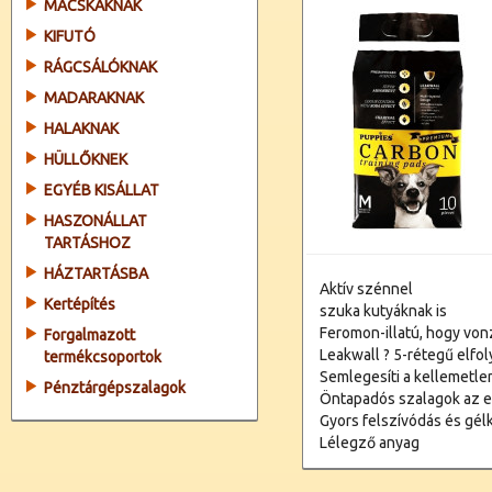
MACSKÁKNAK
KIFUTÓ
RÁGCSÁLÓKNAK
MADARAKNAK
HALAKNAK
HÜLLŐKNEK
EGYÉB KISÁLLAT
HASZONÁLLAT
TARTÁSHOZ
HÁZTARTÁSBA
Aktív szénnel
Kertépítés
szuka kutyáknak is
Feromon-illatú, hogy vonz
Forgalmazott
Leakwall ? 5-rétegű elfo
termékcsoportok
Semlegesíti a kellemetle
Pénztárgépszalagok
Öntapadós szalagok az 
Gyors felszívódás és gé
Lélegző anyag