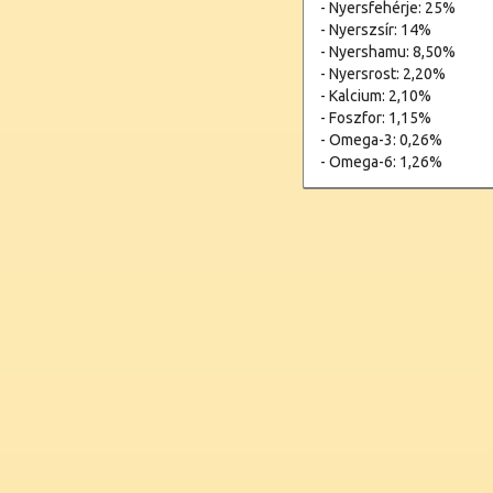
- Nyersfehérje: 25%
- Nyerszsír: 14%
- Nyershamu: 8,50%
- Nyersrost: 2,20%
- Kalcium: 2,10%
- Foszfor: 1,15%
- Omega-3: 0,26%
- Omega-6: 1,26%