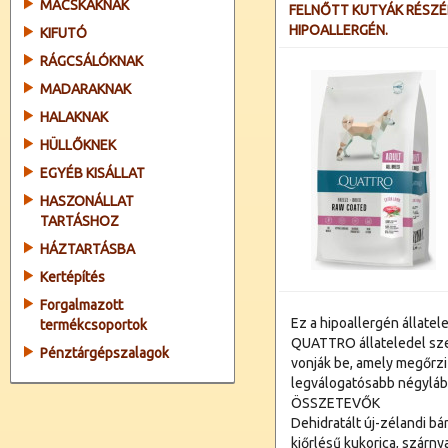
MACSKÁKNAK
FELNŐTT KUTYÁK RÉSZÉ
HIPOALLERGÉN.
KIFUTÓ
RÁGCSÁLÓKNAK
MADARAKNAK
HALAKNAK
HÜLLŐKNEK
EGYÉB KISÁLLAT
HASZONÁLLAT
TARTÁSHOZ
HÁZTARTÁSBA
Kertépítés
Forgalmazott
Ez a hipoallergén állate
termékcsoportok
QUATTRO állateledel sze
Pénztárgépszalagok
vonják be, amely megőrzi
legválogatósabb négylábú
ÖSSZETEVŐK
Dehidratált új-zélandi bár
kiőrlésű kukorica, szárnya