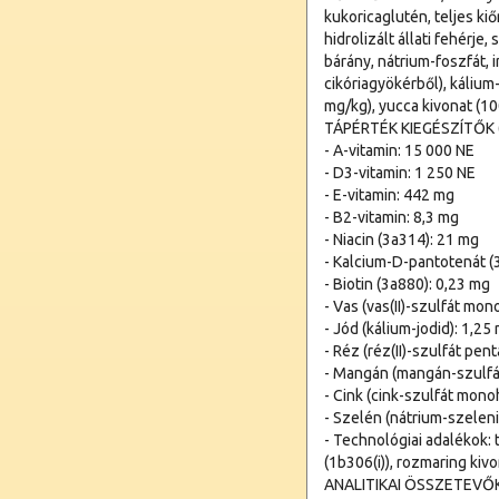
kukoricaglutén, teljes ki
hidrolizált állati fehérje
bárány, nátrium-foszfát, 
cikóriagyökérből), káliu
mg/kg), yucca kivonat (10
TÁPÉRTÉK KIEGÉSZÍTŐK 
- A-vitamin: 15 000 NE
- D3-vitamin: 1 250 NE
- E-vitamin: 442 mg
- B2-vitamin: 8,3 mg
- Niacin (3a314): 21 mg
- Kalcium-D-pantotenát (
- Biotin (3a880): 0,23 mg
- Vas (vas(II)-szulfát mon
- Jód (kálium-jodid): 1,25
- Réz (réz(II)-szulfát pent
- Mangán (mangán-szulfá
- Cink (cink-szulfát mono
- Szelén (nátrium-szeleni
- Technológiai adalékok: 
(1b306(i)), rozmaring kiv
ANALITIKAI ÖSSZETEVŐ