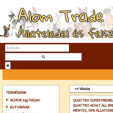
Alom Trade
Állateledel és fels
<< Vissza
TERMÉKEINK
ALMOK egy helyen
QUATTRO SUPER PREMIU
QUATTRO ADULT ALL BRE
KUTYÁKNAK
MENTES, 58% ÁLLATI E