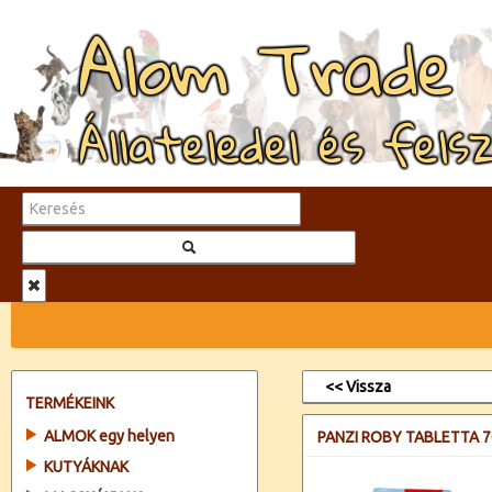
Alom Trade
Állateledel és fels
<< Vissza
TERMÉKEINK
ALMOK egy helyen
PANZI ROBY TABLETTA 
KUTYÁKNAK