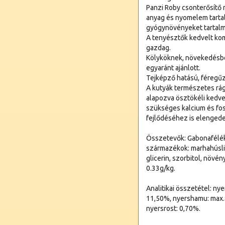
Panzi Roby csonterősítő r
anyag és nyomelem tartal
gyógynövényeket tartal
A tenyésztők kedvelt ko
gazdag.
Kölyköknek, növekedésbe
egyaránt ajánlott.
Tejképző hatású, féregű
A kutyák természetes rág
alapozva ösztökéli ked
szükséges kalcium és fos
fejlődéséhez is elengede
Összetevők: Gabonafélék 
származékok: marhahúsli
glicerin, szorbitol, növén
0.33g/kg.
Analitikai összetétel: ny
11,50%, nyershamu: max.8
nyersrost: 0,70%.