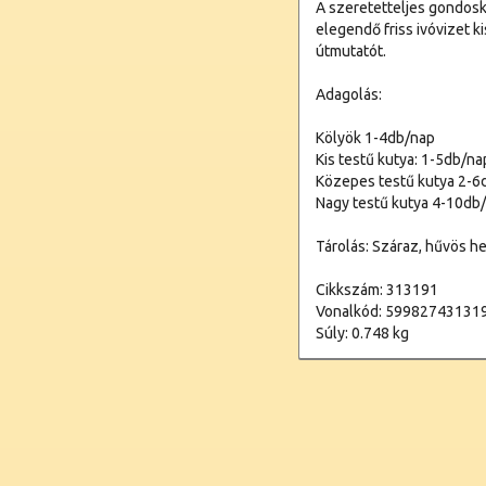
A szeretetteljes gondosk
elegendő friss ivóvizet 
útmutatót.
Adagolás:
Kölyök 1-4db/nap
Kis testű kutya: 1-5db/na
Közepes testű kutya 2-6
Nagy testű kutya 4-10db
Tárolás: Száraz, hűvös he
Cikkszám: 313191
Vonalkód: 59982743131
Súly: 0.748 kg