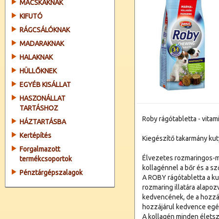
MACSKÁKNAK
KIFUTÓ
RÁGCSÁLÓKNAK
MADARAKNAK
HALAKNAK
HÜLLŐKNEK
EGYÉB KISÁLLAT
HASZONÁLLAT
TARTÁSHOZ
Roby rágótabletta - vita
HÁZTARTÁSBA
Kertépítés
Kiegészítő takarmány kut
Forgalmazott
Élvezetes rozmaringos-m
termékcsoportok
kollagénnel a bőr és a s
Pénztárgépszalagok
A ROBY rágótabletta a k
rozmaring illatára alapoz
kedvencének, de a hozz
hozzájárul kedvence eg
A kollagén minden életsz