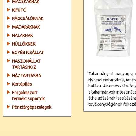
MACSKÁKNAK
KIFUTÓ
RÁGCSÁLÓKNAK
MADARAKNAK
HALAKNAK
HÜLLŐKNEK
EGYÉB KISÁLLAT
HASZONÁLLAT
TARTÁSHOZ
Takarmány-alapanyag spo
HÁZTARTÁSBA
Nyomelemtartalmú, ioncs
Kertépítés
hatású. Az emésztési fo
a takarmányok intestinál
Forgalmazott
áthaladásának lassításár
termékcsoportok
tevékenységének fokozá
Pénztárgépszalagok