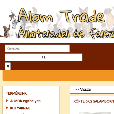
Alom Trade
Állateledel és fels
<< Vissza
TERMÉKEINK
ALMOK egy helyen
RÖPTE 5KG GALAMBOKN
KUTYÁKNAK