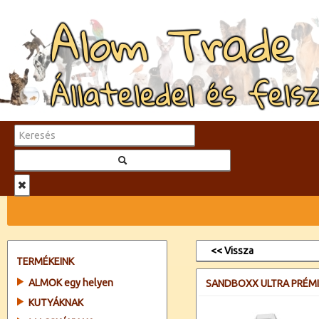
Alom Trade
Állateledel és fels
<< Vissza
TERMÉKEINK
ALMOK egy helyen
SANDBOXX ULTRA PRÉM
KUTYÁKNAK