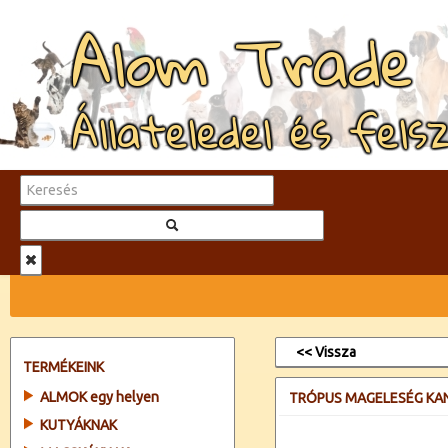
Alom Trade
Állateledel és fels
<< Vissza
TERMÉKEINK
ALMOK egy helyen
TRÓPUS MAGELESÉG KA
KUTYÁKNAK