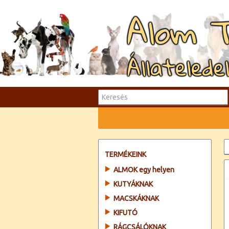
Alom 
Állatelede
TERMÉKEINK
ALMOK egy helyen
KUTYÁKNAK
MACSKÁKNAK
KIFUTÓ
RÁGCSÁLÓKNAK