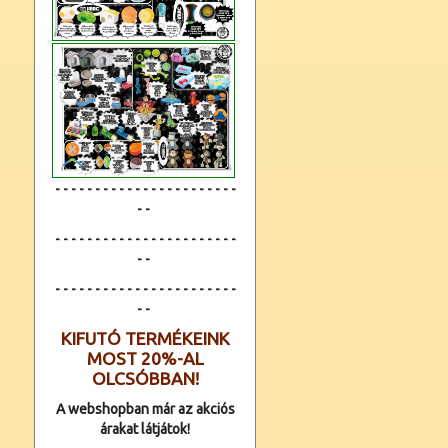
- - - - - - - - - - - - - - - - - - - - - - -
- -
- - - - - - - - - - - - - - - - - - - - - - -
- -
- - - - - - - - - - - - -
- - - - - - - - - -
- -
KIFUTÓ TERMÉKEINK
MOST 20%-AL
OLCSÓBBAN!
A webshopban már az akciós
árakat látjátok!