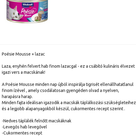
Poésie Mousse + lazac
Laza, enyhén felvert hab finom lazacgal - ez a csábító kulináris élvezet
igazi vers a macskának!
A Poésie Mousse minden nap újból inspirálja tigrisét ellenállhatatlanul
finom ízével , amely csodálatosan gyengéden olvad a nyelven,
harapásra harap.
Minden fajta ideálisan igazodik a macskák táplálkozási szükségleteihez
és a legjobb alapanyagokból készül, cukormentes recept szerint .
-Nedves táplálék felnőtt macskáknak
-Levegős hab levegővel
-Cukormentes recept