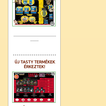
------------------------------------
-------
- - - - - - - - - - - - - - - - - - - - - - -
ÚJ TASTY TERMÉKEK
ÉRKEZTEK!