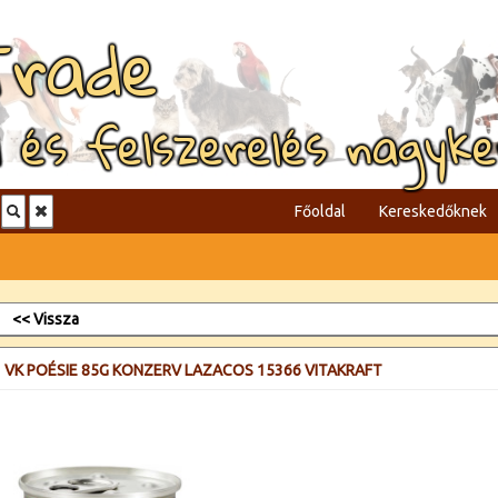
Trade
l és felszerelés nagyk
Főoldal
Kereskedőknek
<< Vissza
VK POÉSIE 85G KONZERV LAZACOS 15366 VITAKRAFT