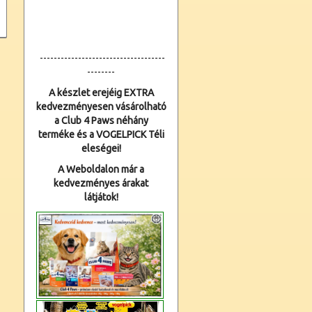
------------------------------------
--------
A készlet erejéig EXTRA
kedvezményesen vásárolható
a Club 4 Paws néhány
terméke és a VOGELPICK Téli
eleségei!
A Weboldalon már a
kedvezményes árakat
látjátok!