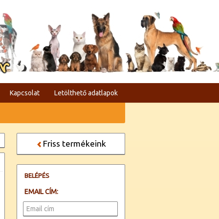
er
Kapcsolat
Letölthető adatlapok
Friss termékeink
BELÉPÉS
EMAIL CÍM: