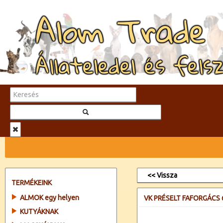
Alom Trade
Állateledel és fels
<< Vissza
TERMÉKEINK
ALMOK egy helyen
VK PRÉSELT FAFORGÁCS 
KUTYÁKNAK