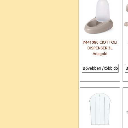
IM41080 CIOTTOLI
DISPENSER 3L
Adagoló
Bővebben / több db
B