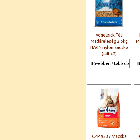
Vogelpick Téli
Madáreleség 2,5kg
M
NAGY nylon zacskó
(4db/#)
Bővebben / több db
B
C4P 9337 Macska