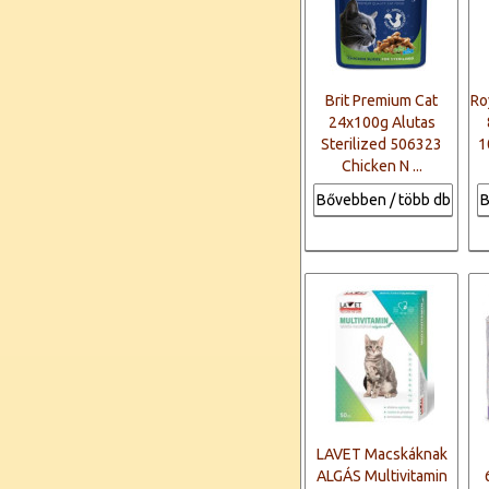
Brit Premium Cat
Ro
24x100g Alutas
Sterilized 506323
1
Chicken N ...
Bővebben / több db
B
LAVET Macskáknak
ALGÁS Multivitamin