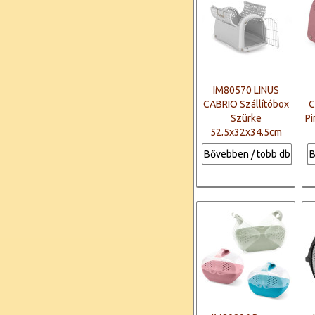
IM80570 LINUS
CABRIO Szállítóbox
C
Szürke
P
52,5x32x34,5cm
Bővebben / több db
B