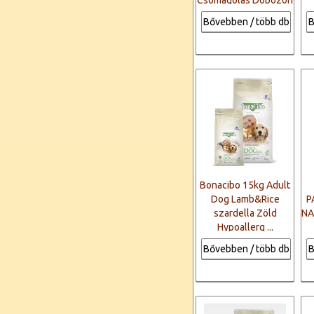
...
Bővebben / több db
B
Bonacibo 15kg Adult
Dog Lamb&Rice
P
szardella Zöld
NA
Hypoallerg ...
Bővebben / több db
B