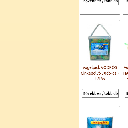
Bővebben / több db
B
Vogelpick VÖDRÖS
Vo
Cinkegolyó 30db-os -
HÁ
Hálós
Bővebben / több db
B