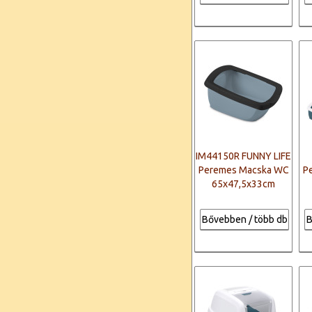
IM44150R FUNNY LIFE
Peremes Macska WC
P
65x47,5x33cm
Bővebben / több db
B