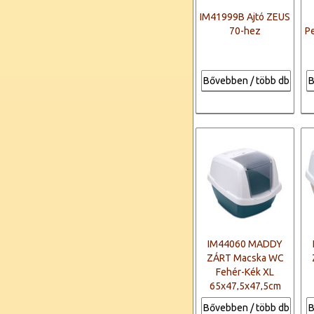
IM41999B Ajtó ZEUS
70-hez
P
Bővebben / több db
B
IM44060 MADDY
ZÁRT Macska WC
Fehér-Kék XL
65x47,5x47,5cm
Bővebben / több db
B