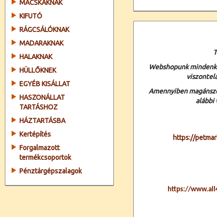
MACSKÁKNAK
KIFUTÓ
RÁGCSÁLÓKNAK
MADARAKNAK
T
HALAKNAK
Webshopunk mindenki s
HÜLLŐKNEK
viszontel
EGYÉB KISÁLLAT
Amennyiben magánszem
HASZONÁLLAT
alábbi
TARTÁSHOZ
HÁZTARTÁSBA
Kertépítés
https://petmar
Forgalmazott
termékcsoportok
Pénztárgépszalagok
https://www.all