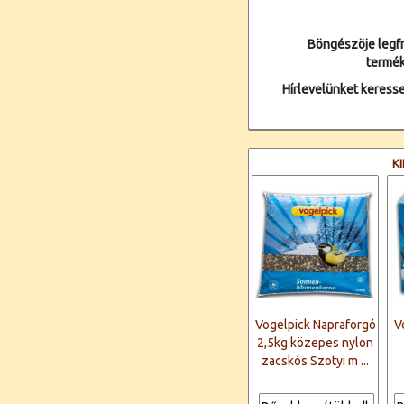
Böngészöje legfr
termék
Hírlevelünket keresse
K
Vogelpick Napraforgó
V
2,5kg közepes nylon
zacskós Szotyi m ...