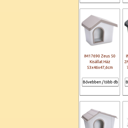
IM17690 Zeus 50
Kisállat Ház
2N
53x46x47,6cm
Bővebben / több db
B