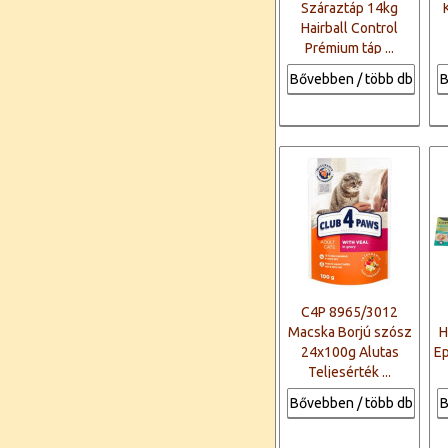
Száraztáp 14kg
Hairball Control
Prémium táp ...
Bővebben / több db
B
C4P 8965/3012
Macska Borjú szósz
H
24x100g Alutas
Ep
Teljesérték ...
Bővebben / több db
B