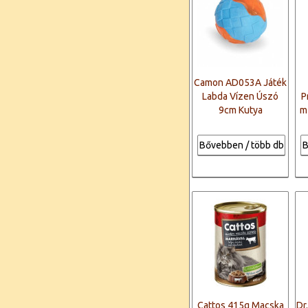
Camon AD053A Játék
Labda Vízen Úszó
P
9cm Kutya
m
Bővebben / több db
B
Cattos 415g Macska
Dr