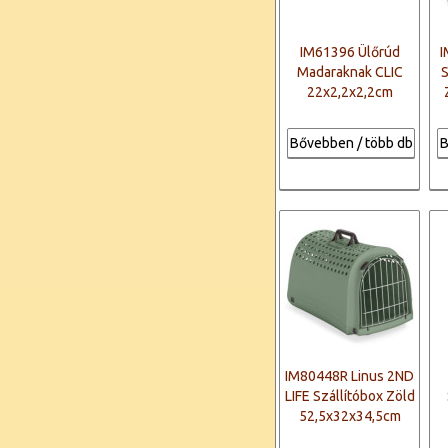
IM61396 Ülőrúd
I
Madaraknak CLIC
S
22x2,2x2,2cm
Bővebben / több db
B
IM80448R Linus 2ND
LIFE Szállítóbox Zöld
52,5x32x34,5cm