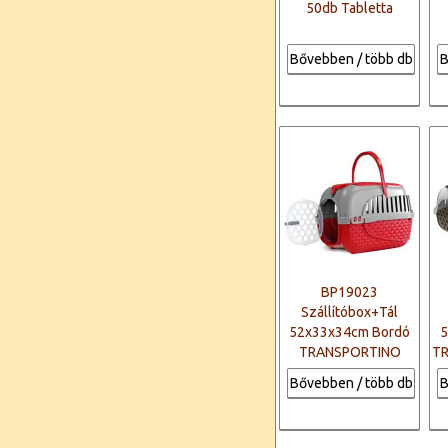
50db Tabletta
Bővebben / több db
B
BP19023
Szállítóbox+Tál
52x33x34cm Bordó
5
TRANSPORTINO
T
TOUR
Bővebben / több db
B