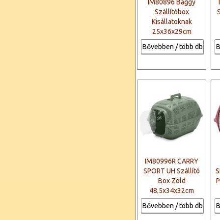
IM80896 Baggy
Szállítóbox
Kisállatoknak
25x36x29cm
Bővebben / több db
B
IM80996R CARRY
SPORT UH Szállító
S
Box Zöld
P
48,5x34x32cm
Bővebben / több db
B