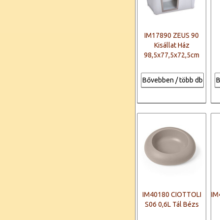
IM17890 ZEUS 90
Kisállat Ház
98,5x77,5x72,5cm
Bővebben / több db
B
IM40180 CIOTTOLI
IM
S06 0,6L Tál Bézs