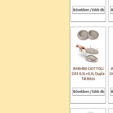
Bővebben / több db
B
IM40480 CIOTTOLI
I
D03 0,3L+0,3L Dupla
D
Tál Bézs
Bővebben / több db
B