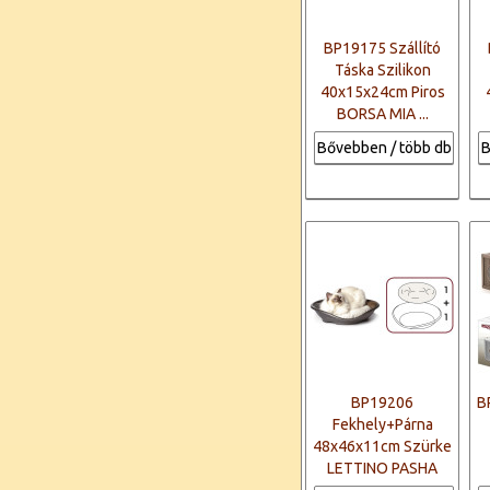
BP19175 Szállító
Táska Szilikon
40x15x24cm Piros
BORSA MIA ...
Bővebben / több db
B
BP19206
B
Fekhely+Párna
48x46x11cm Szürke
LETTINO PASHA