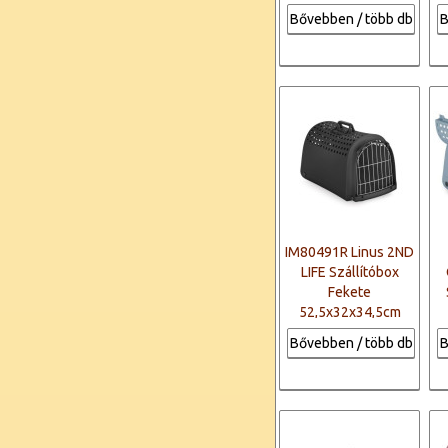
Bővebben / több db
B
IM80491R Linus 2ND
LIFE Szállítóbox
Fekete
52,5x32x34,5cm
Bővebben / több db
B