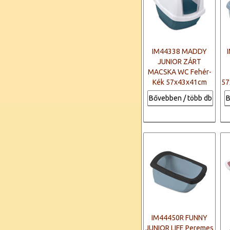
IM44338 MADDY
JUNIOR ZÁRT
MACSKA WC Fehér-
Kék 57x43x41cm
57
Bővebben / több db
B
IM44450R FUNNY
JUNIOR LIFE Peremes