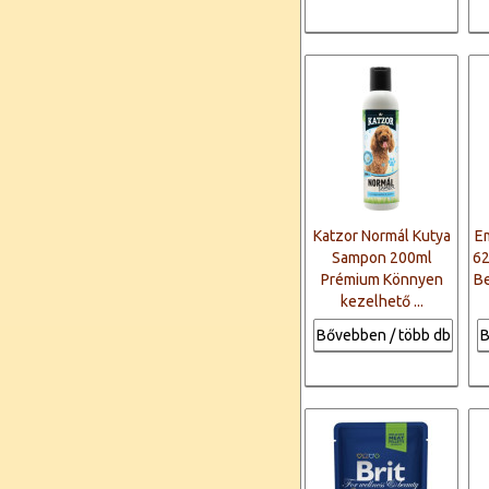
Katzor Normál Kutya
E
Sampon 200ml
62
Prémium Könnyen
B
kezelhető ...
Bővebben / több db
B