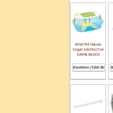
IM56794 Teknős
Sziget 54x39x27cm
DAFNE BEACH
Bővebben / több db
B