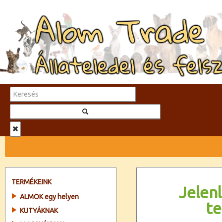
Alom Trade
Állateledel és fels
TERMÉKEINK
Jelenl
ALMOK egy helyen
t
KUTYÁKNAK