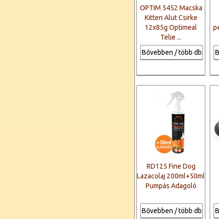
OPTIM 5452 Macska
Kitten Alut Csirke
12x85g Optimeal
p
Telje ...
Bővebben / több db
B
RD125 Fine Dog
Lazacolaj 200ml+50ml
Pumpás Adagoló
Bővebben / több db
B