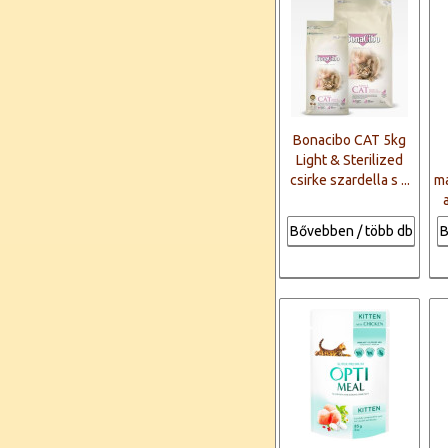
Bonacibo CAT 5kg
Light & Sterilized
csirke szardella s ...
ma
Bővebben / több db
B