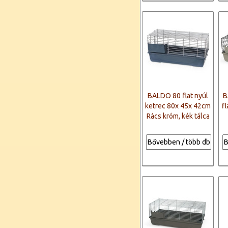
BALDO 80 flat nyúl
B
ketrec 80x 45x 42cm
f
Rács króm, kék tálca
Bővebben / több db
B