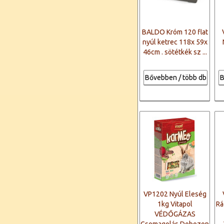
BALDO Króm 120 flat
nyúl ketrec 118x 59x
46cm . sötétkék sz ...
Bővebben / több db
B
VP1202 Nyúl Eleség
1kg Vitapol
Rá
VÉDŐGÁZAS
Csomagolás Dobozon