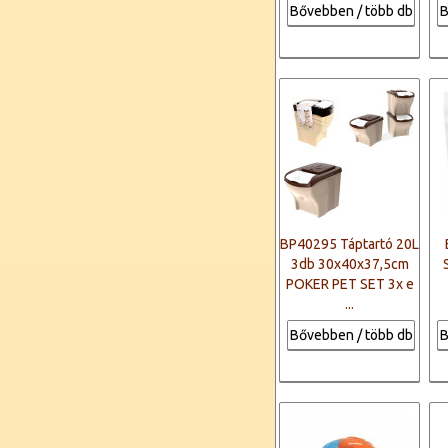
Bővebben / több db
B
BP40295 Táptartó 20L
3db 30x40x37,5cm
POKER PET SET 3x e
...
Bővebben / több db
B