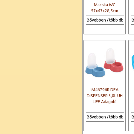
Macska WC
57x43x28,5cm
Bővebben / több db
B
IM46796R DEA
DISPENSER 3,0L UH
LIFE Adagoló
Bővebben / több db
B