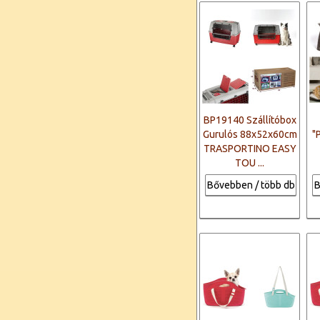
BP19140 Szállítóbox
Gurulós 88x52x60cm
"
TRASPORTINO EASY
TOU ...
Bővebben / több db
B