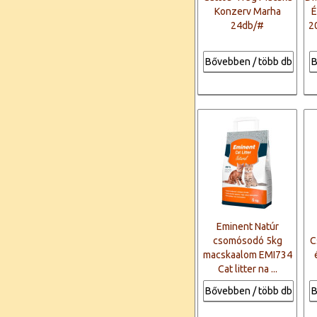
Konzerv Marha
É
24db/#
2
Bővebben / több db
B
Eminent Natúr
csomósodó 5kg
C
macskaalom EMI734
Cat litter na ...
Bővebben / több db
B