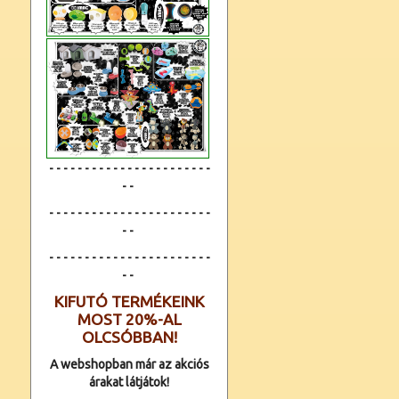
- - - - - - - - - - - - - - - - - - - - - - -
- -
- - - - - - - - - - - - - - - - - - - - - - -
- -
- - - - - - - - - - - - -
- - - - - - - - - -
- -
KIFUTÓ TERMÉKEINK
MOST 20%-AL
OLCSÓBBAN!
A webshopban már az akciós
árakat látjátok!