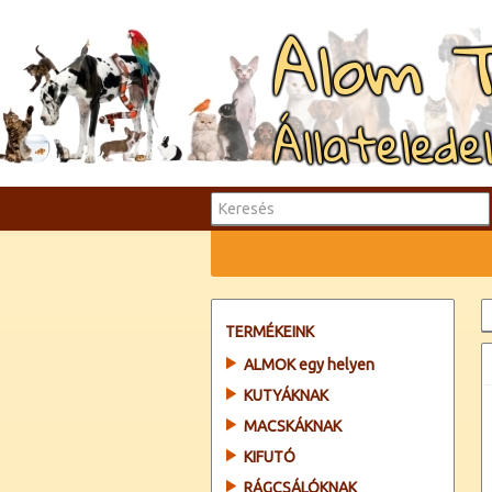
Alom 
Állatelede
TERMÉKEINK
ALMOK egy helyen
KUTYÁKNAK
MACSKÁKNAK
KIFUTÓ
RÁGCSÁLÓKNAK