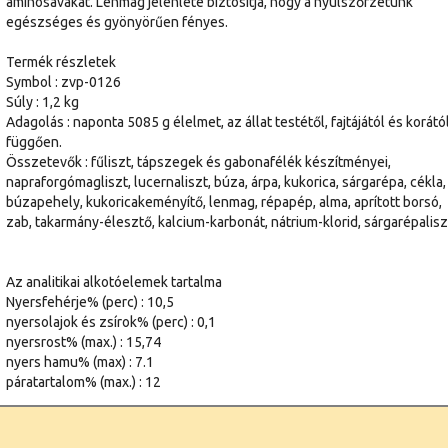
aminosavakat. Lenmag jelenléte biztosítja, hogy a nyúlszőrzetünk
egészséges és gyönyörűen fényes.
Termék részletek
Symbol : zvp-0126
Súly : 1,2 kg
Adagolás : naponta 5085 g élelmet, az állat testétől, fajtájától és korátó
függően.
Összetevők : fűliszt, tápszegek és gabonafélék készítményei,
napraforgómagliszt, lucernaliszt, búza, árpa, kukorica, sárgarépa, cékla,
búzapehely, kukoricakeményítő, lenmag, répapép, alma, aprított borsó,
zab, takarmány-élesztő, kalcium-karbonát, nátrium-klorid, sárgarépalisz
Az analitikai alkotóelemek tartalma
Nyersfehérje% (perc) : 10,5
nyersolajok és zsírok% (perc) : 0,1
nyersrost% (max.) : 15,74
nyers hamu% (max) : 7.1
páratartalom% (max.) : 12