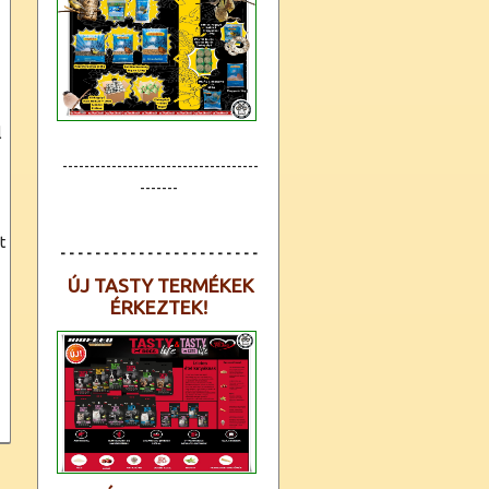
l
------------------------------------
-------
t
- - - - - - - - - - - - - - - - - - - - - - -
ÚJ TASTY TERMÉKEK
ÉRKEZTEK!