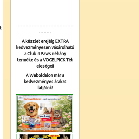
------------------------------------
t
--------
A készlet erejéig EXTRA
kedvezményesen vásárolható
a Club 4 Paws néhány
terméke és a VOGELPICK Téli
eleségei!
A Weboldalon már a
kedvezményes árakat
látjátok!
t