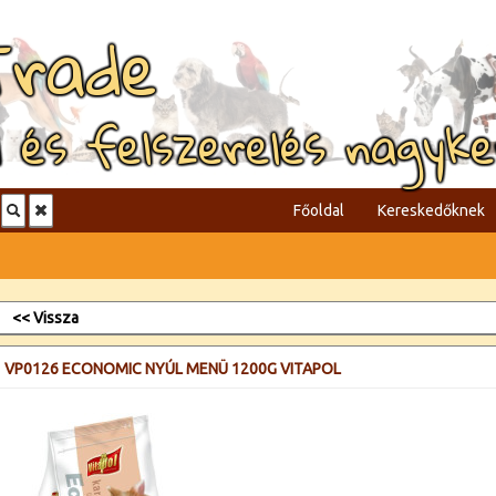
Trade
l és felszerelés nagyk
Főoldal
Kereskedőknek
<< Vissza
VP0126 ECONOMIC NYÚL MENÜ 1200G VITAPOL