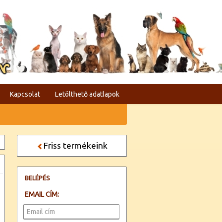
er
Kapcsolat
Letölthető adatlapok
Friss termékeink
BELÉPÉS
EMAIL CÍM: