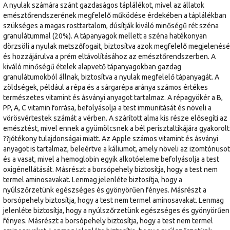
A nyulak számára szánt gazdaságos táplálékot, mivel az állatok
emésztőrendszerének megfelelő működése érdekében a táplálékban
szükséges a magas rosttartalom, dúsítják kiváló minőségű rét széna
granulátummal (20%). A tápanyagok mellett a széna hatékonyan
dörzsöli a nyulak metszőfogait, biztosítva azok megfelelő megjelenésé
és hozzájárulva a prém eltávolításához az emésztőrendszerben. A
kiváló minőségű ételek alapvető tápanyagokban gazdag
granulátumokból állnak, biztosítva a nyulak megfelelő tápanyagát. A
zöldségek, például a répa és a sárgarépa aránya számos értékes
természetes vitamint és ásványi anyagot tartalmaz. A répagyökér a B,
PP, A, C vitamin forrása, befolyásolja a test immunitását és növeli a
vörösvértestek számát a vérben. A szárított alma kis része elősegíti az
emésztést, mivel ennek a gyümölcsnek a bél perisztaltikájára gyakorolt
??jótékony tulajdonságai miatt. Az Apple számos vitamint és ásványi
anyagot is tartalmaz, beleértve a káliumot, amely növeli az izomtónuso
és a vasat, mivel a hemoglobin egyik alkotóeleme befolyásolja a test
oxigénellátását. Másrészt a borsópehely biztosítja, hogy a test nem
termel aminosavakat. Lenmag jelenléte biztosítja, hogy a
nyúlszőrzetünk egészséges és gyönyörűen fényes. Másrészt a
borsópehely biztosítja, hogy a test nem termel aminosavakat. Lenmag
jelenléte biztosítja, hogy a nyúlszőrzetünk egészséges és gyönyörűen
fényes. Másrészt a borsópehely biztosítja, hogy a test nem termel