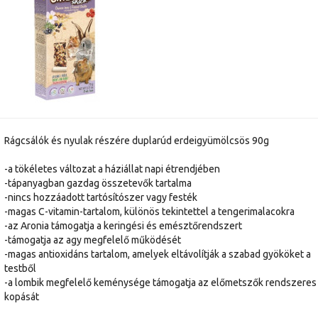
Rágcsálók és nyulak részére duplarúd erdeigyümölcsös 90g
-a tökéletes változat a háziállat napi étrendjében
-tápanyagban gazdag összetevők tartalma
-nincs hozzáadott tartósítószer vagy festék
-magas C-vitamin-tartalom, különös tekintettel a tengerimalacokra
-az Aronia támogatja a keringési és emésztőrendszert
-támogatja az agy megfelelő működését
-magas antioxidáns tartalom, amelyek eltávolítják a szabad gyököket a
testből
-a lombik megfelelő keménysége támogatja az előmetszők rendszeres
kopását