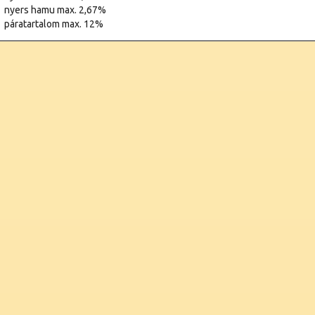
nyers hamu max. 2,67%
páratartalom max. 12%