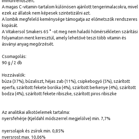
immunrendszert.
A magas C-vitamin-tartalom különösen ajánlott tengerimalacokra, mivel
ezek az állatok nem képesek szintetizálni azt.
A lombik megfelelő keménysége támogatja az előmetszők rendszeres
kopását.
A Vitakersol Smakers 65 ° -ot meg nem haladó hőmérsékleten szárítási
folyamaton ment keresztül, amely lehetővé teszi több vitamin és
ásványi anyag megőrzését.
Csomagolás:
90 g / 2 db
Hozzávalók:
búza (37%), búzaliszt, héjas zab (11%), csipkebogyó (5%), szárított
eperfa, szárított fekete boróka (4%), szárított berkenye (4%), szárított
bodza (4%), szárított fekete ribiszke, szárított piros ribiszke
Az analitikai alkotóelemek tartalma:
nyersfehérje (Kjeldahl módszerrel megjelölve) min. 7,7%
nyersolajok és zsírok min. 0,85%
nyersrost max. 10,06%