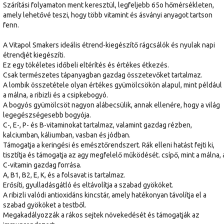
Szárítási folyamaton ment keresztül, legfeljebb 65o hőmérsékleten,
amely lehetővé teszi, hogy több vitamint és ásványi anyagot tartson
fenn.
A Vitapol Smakers ideális étrend-kiegészítő rágcsálók és nyulak napi
étrendjét kiegészíti.
Ez egy tökéletes időbeli eltérítés és értékes étkezés.
Csak természetes tápanyagban gazdag összetevőket tartalmaz.
A lombik összetétele olyan értékes gyümölcsökön alapul, mint például
a málna, a ribizli és a csipkebogyó.
A bogyós gyümölcsöt nagyon alábecsülik, annak ellenére, hogy a világ
legegészségesebb bogyója.
C-, E-, P- és B-vitaminokat tartalmaz, valamint gazdag rézben,
kalciumban, káliumban, vasban és jódban.
Támogatja a keringési és emésztőrendszert. Rák elleni hatást fejti ki,
tisztítja és támogatja az agy megfelelő működését. csípő, mint a málna, 
C-vitamin gazdag forrása.
A, B1, B2, E, K, és a folsavat is tartalmaz.
Erősíti, gyulladásgátló és eltávolítja a szabad gyököket.
A ribizli valódi antioxidáns kincstár, amely hatékonyan távolítja el a
szabad gyököket a testből.
Megakadályozzák a rákos sejtek növekedését és támogatják az