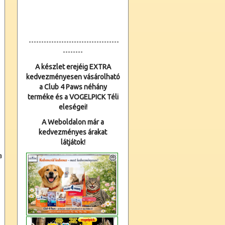
------------------------------------
--------
A készlet erejéig EXTRA
kedvezményesen vásárolható
a Club 4 Paws néhány
terméke és a VOGELPICK Téli
eleségei!
A Weboldalon már a
kedvezményes árakat
látjátok!
a