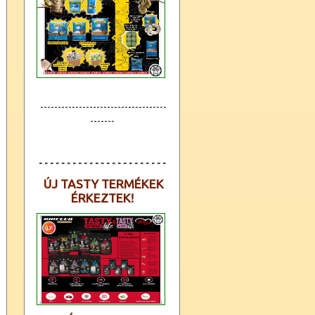
------------------------------------
-------
- - - - - - - - - - - - - - - - - - - - - - -
ÚJ TASTY TERMÉKEK
ÉRKEZTEK!