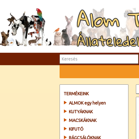
Alom 
Állatelede
TERMÉKEINK
ALMOK egy helyen
KUTYÁKNAK
MACSKÁKNAK
KIFUTÓ
RÁGCSÁLÓKNAK