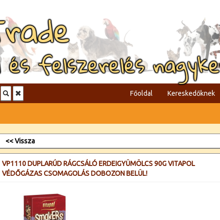
Trade
l és felszerelés nagyk
Főoldal
Kereskedőknek
<< Vissza
VP1110 DUPLARÚD RÁGCSÁLÓ ERDEIGYÜMÖLCS 90G VITAPOL
VÉDŐGÁZAS CSOMAGOLÁS DOBOZON BELÜL!