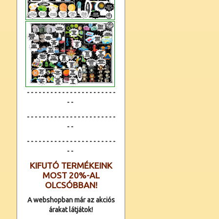
- - - - - - - - - - - - - - - - - - - - - - -
- -
- - - - - - - - - - - - - - - - - - - - - - -
- -
- - - - - - - - - - - - -
- - - - - - - - - -
- -
KIFUTÓ TERMÉKEINK
MOST 20%-AL
OLCSÓBBAN!
A webshopban már az akciós
árakat látjátok!