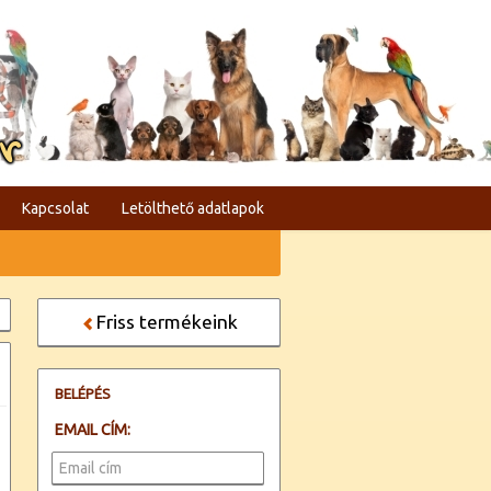
er
Kapcsolat
Letölthető adatlapok
Friss termékeink
BELÉPÉS
EMAIL CÍM: