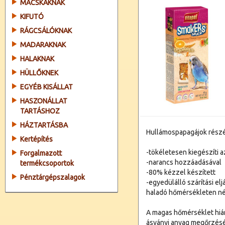
MACSKÁKNAK
KIFUTÓ
RÁGCSÁLÓKNAK
MADARAKNAK
HALAKNAK
HÜLLŐKNEK
EGYÉB KISÁLLAT
HASZONÁLLAT
TARTÁSHOZ
HÁZTARTÁSBA
Hullámospapagájok részé
Kertépítés
-tökéletesen kiegészíti a
Forgalmazott
-narancs hozzáadásával
termékcsoportok
-80% kézzel készített
Pénztárgépszalagok
-egyedülálló szárítási el
haladó hőmérsékleten né
A magas hőmérséklet hián
ásványi anyag megőrzésé