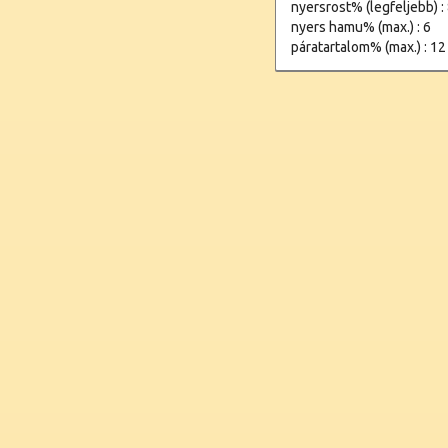
nyersrost% (legfeljebb) : 
nyers hamu% (max.) : 6
páratartalom% (max.) : 12