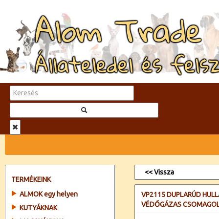
Alom Trade
Állateledel és fels
<< Vissza
TERMÉKEINK
ALMOK egy helyen
VP2115 DUPLARÚD HUL
VÉDŐGÁZAS CSOMAGOL
KUTYÁKNAK