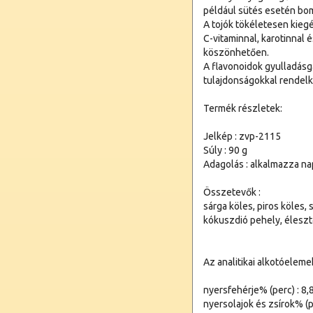
például sütés esetén bom
A tojók tökéletesen kiegé
C-vitaminnal, karotinnal 
köszönhetően.
A flavonoidok gyulladásg
tulajdonságokkal rendel
Termék részletek:
Jelkép : zvp-2115
Súly : 90 g
Adagolás : alkalmazza n
Összetevők :
sárga köles, piros köles,
kókuszdió pehely, élesztő
Az analitikai alkotóeleme
nyersfehérje% (perc) : 8,
nyersolajok és zsírok% (pe