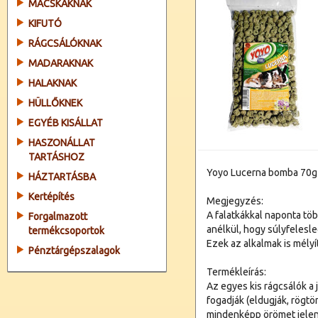
MACSKÁKNAK
KIFUTÓ
RÁGCSÁLÓKNAK
MADARAKNAK
HALAKNAK
HÜLLŐKNEK
EGYÉB KISÁLLAT
HASZONÁLLAT
TARTÁSHOZ
Yoyo Lucerna bomba 70g
HÁZTARTÁSBA
Kertépítés
Megjegyzés:
A falatkákkal naponta tö
Forgalmazott
anélkül, hogy súlyfelesl
termékcsoportok
Ezek az alkalmak is mélyí
Pénztárgépszalagok
Termékleírás:
Az egyes kis rágcsálók a
fogadják (eldugják, rögtön
mindenképp örömet jelen