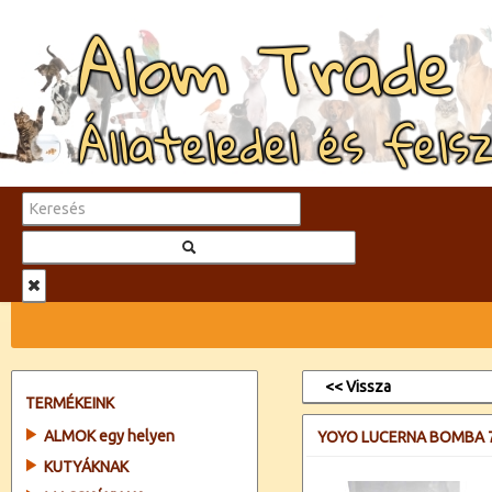
Alom Trade
Állateledel és fels
<< Vissza
TERMÉKEINK
ALMOK egy helyen
YOYO LUCERNA BOMBA 
KUTYÁKNAK