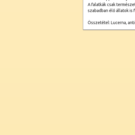
A falatkák csak természe
szabadban élő állatok is
Összetétel: Lucerna, ant