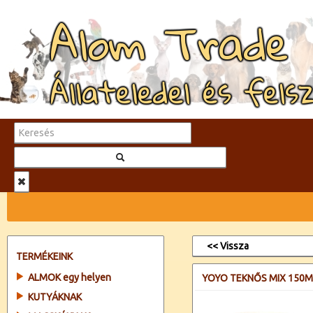
Alom Trade
Állateledel és fels
<< Vissza
TERMÉKEINK
ALMOK egy helyen
YOYO TEKNŐS MIX 150
KUTYÁKNAK