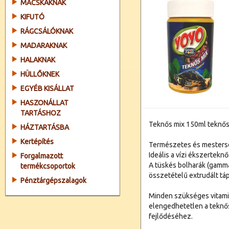
MACSKÁKNAK
KIFUTÓ
RÁGCSÁLÓKNAK
MADARAKNAK
HALAKNAK
HÜLLŐKNEK
EGYÉB KISÁLLAT
HASZONÁLLAT
TARTÁSHOZ
Teknős mix 150ml teknő
HÁZTARTÁSBA
Kertépítés
Természetes és mesters
Ideális a vízi ékszertekn
Forgalmazott
A tüskés bolharák (gamma
termékcsoportok
összetételű extrudált táp
Pénztárgépszalagok
Minden szükséges vitamin
elengedhetetlen a teknős
fejlődéséhez.